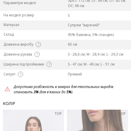
Зріст: 172 см; ОГ: 86 см; ОТ: 62 см;
Параметри моделі
ОС: 96 см.
На моделі розмір
S
Матеріал
Супрем "варений"
Склад
95% бавовна, 5% спандекс
Довжина виробу
65 см
?
Довжина рукава
S - 28,6 см; M - 28,9 см; L - 29,3 см
?
Ширина під проймами
S - 47 см; M - 49 см; L - 51 см
?
Силует
Прямий
?
Допустима розбіжність в замірах для текстильних виробів
становить
3%
(для в'язаних до
5%
).
КОЛІР
TOP
TOP