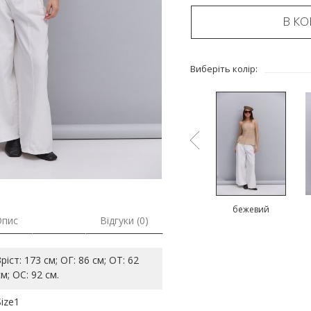
В К
Виберіть колір:
й
коричневий
блакитний
бежевий
Опис
Відгуки (0)
Зріст: 173 см; ОГ: 86 см; ОТ: 62
см; ОС: 92 см.
Size1