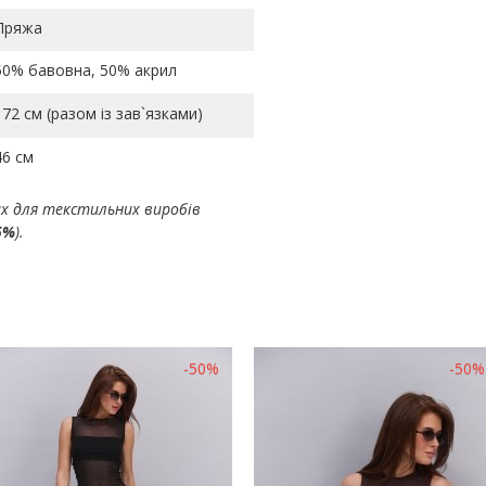
Пряжа
50% бавовна, 50% акрил
172 см (разом із зав`язками)
46 см
ах для текстильних виробів
5%
).
-50%
-50%