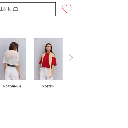
ОШИК
молочний
жовтий
чорний
рожеви