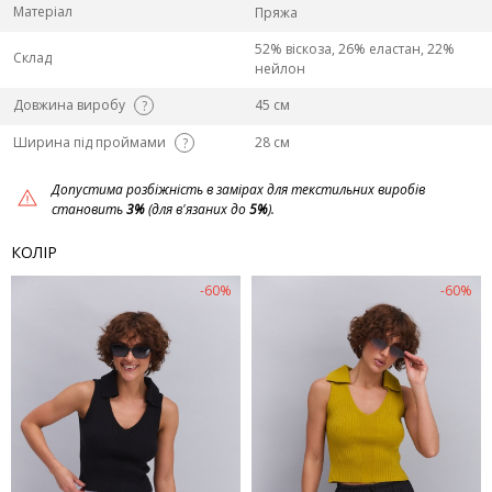
Матеріал
Пряжа
52% віскоза, 26% еластан, 22%
Склад
нейлон
Довжина виробу
45 см
?
Ширина під проймами
28 см
?
Допустима розбіжність в замірах для текстильних виробів
становить
3%
(для в'язаних до
5%
).
КОЛІР
-60%
-60%