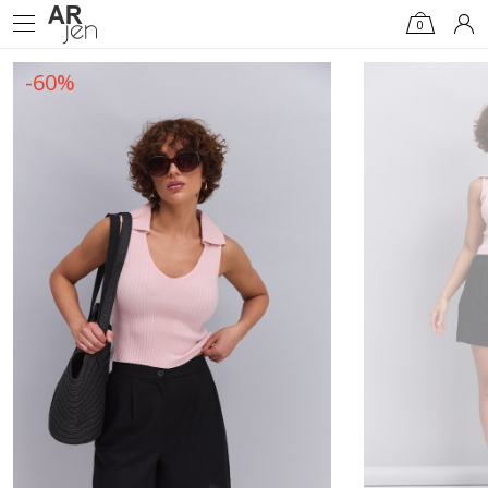
0
-60%