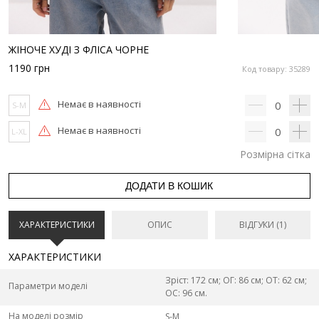
ЖІНОЧЕ ХУДІ З ФЛІСА ЧОРНЕ
1190
грн
Код товару: 35289
Немає в наявності
0
S-M
Немає в наявності
0
L-XL
Розмірна сітка
ДОДАТИ В КОШИК
ХАРАКТЕРИСТИКИ
ОПИС
ВІДГУКИ (1)
ХАРАКТЕРИСТИКИ
Зріст: 172 см; ОГ: 86 см; ОТ: 62 см;
Параметри моделі
ОС: 96 см.
На моделі розмір
S-M