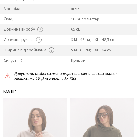
Матеріал
Фліс
Склад
100% поліестер
Довжина виробу
65 см
?
Довжина рукава
S-M - 48 см; L-ХL - 48,5 см
?
Ширина під проймами
S-M - 60 см; L-ХL - 64 см
?
Силует
Прямий
?
Допустима розбіжність в замірах для текстильних виробів
становить
3%
(для в'язаних до
5%
).
КОЛІР