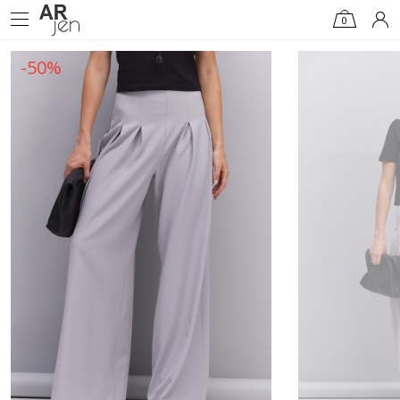
0
-50%