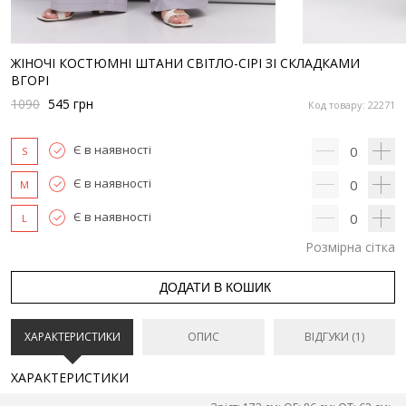
ЖІНОЧІ КОСТЮМНІ ШТАНИ СВІТЛО-СІРІ ЗІ СКЛАДКАМИ
ВГОРІ
1090
545
грн
Код товару: 22271
Є в наявності
0
S
Є в наявності
0
M
Є в наявності
0
L
Розмірна сітка
ДОДАТИ В КОШИК
ХАРАКТЕРИСТИКИ
ОПИС
ВІДГУКИ (1)
ХАРАКТЕРИСТИКИ