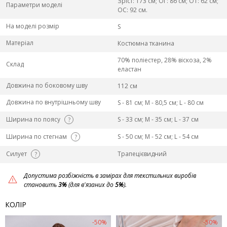
Зріст: 173 см; ОГ: 86 см; ОТ: 62 см;
Параметри моделі
ОС: 92 см.
На моделі розмір
S
Матеріал
Костюмна тканина
70% поліестер, 28% віскоза, 2%
Склад
еластан
Довжина по боковому шву
112 см
Довжина по внутрішньому шву
S - 81 см; M - 80,5 см; L - 80 см
Ширина по поясу
S - 33 см; M - 35 см; L - 37 см
?
Ширина по стегнам
S - 50 см; M - 52 см; L - 54 см
?
Силует
Трапецієвидний
?
Допустима розбіжність в замірах для текстильних виробів
становить
3%
(для в'язаних до
5%
).
КОЛІР
-50%
-50%