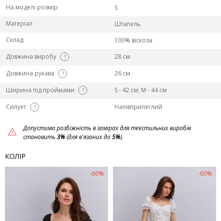
На моделі розмір
S
Матеріал
Штапель
Склад
100% віскоза
Довжина виробу
28 см
?
Довжина рукава
26 см
?
Ширина під проймами
S - 42 см; M - 44 см
?
Силует
Напівприлеглий
?
Допустима розбіжність в замірах для текстильних виробів
становить
3%
(для в'язаних до
5%
).
КОЛІР
-60%
-60%