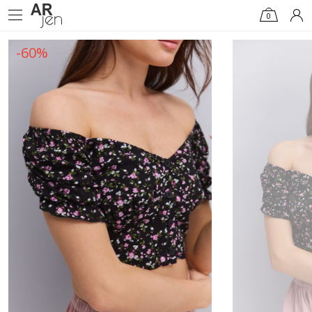
0
-60%