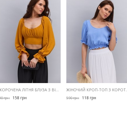
УКОРОЧЕНА ЛІТНЯ БЛУЗА З ВІДКРИТИМИ ПЛЕЧИМА ГІРЧИЧНА
ЖІНОЧИЙ КРОП-ТОП З КО
158
грн
118
грн
90
грн
590
грн