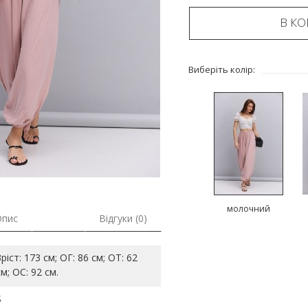
В К
Виберіть колір:
молочний
Опис
Відгуки (0)
Зріст: 173 см; ОГ: 86 см; ОТ: 62
см; ОС: 92 см.
S