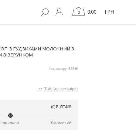
0.00
ГРН
0
ТОП З ҐУДЗИКАМИ МОЛОЧНИЙ З
М ВІЗЕРУНКОМ
Код товару: 35546
Таблиця розмірів
(0) ВІДГУКІВ
Ідеально
Завеликий