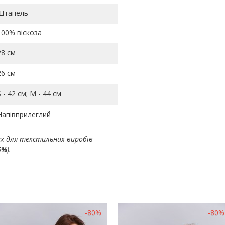
Штапель
100% віскоза
28 см
26 см
S - 42 см; M - 44 см
Напівприлеглий
ах для текстильних виробів
5%
).
-80%
-80%