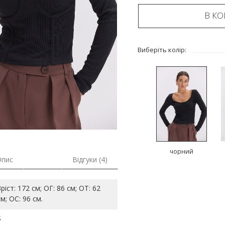
В К
Виберіть колір:
чорний
Опис
Відгуки (4)
Зріст: 172 см; ОГ: 86 см; ОТ: 62
см; ОС: 96 см.
S