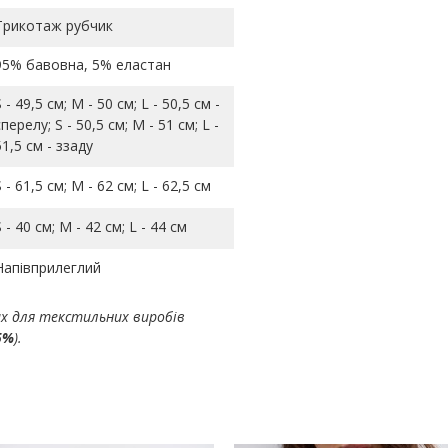
Трикотаж рубчик
95% бавовна, 5% еластан
S - 49,5 см; M - 50 см; L - 50,5 см -
сперелу; S - 50,5 см; M - 51 см; L -
51,5 см - ззаду
S - 61,5 см; M - 62 см; L - 62,5 см
S - 40 см; M - 42 см; L - 44 см
Напівприлеглий
ах для текстильних виробів
5%
).