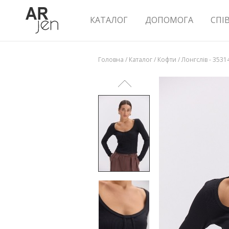
КАТАЛОГ
ДОПОМОГА
СПІ
Головна
/
Каталог
/
Кофти
/
Лонгслів - 3531