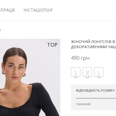
ВПРАЦЯ
ІНСТАШОПІНГ
4
ЖІНОЧИЙ ЛОНГСЛІВ В
TOP
ДЕКОРАТИВНИМИ ЧА
490
грн
S
M
L
Відправимо завтра
ВІДПОВІДНІСТЬ РОЗМІРУ
Замалий