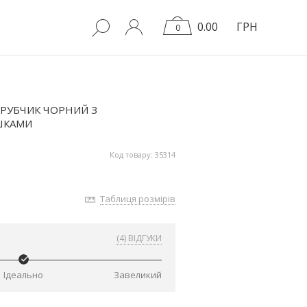
0.00
ГРН
0
 РУБЧИК ЧОРНИЙ З
ШКАМИ
Код товару: 35314
Таблиця розмірів
(4) ВІДГУКИ
Ідеально
Завеликий