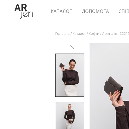
КАТАЛОГ
ДОПОМОГА
СПІ
Головна
/
Каталог
/
Кофти
/
Лонгслів - 2221