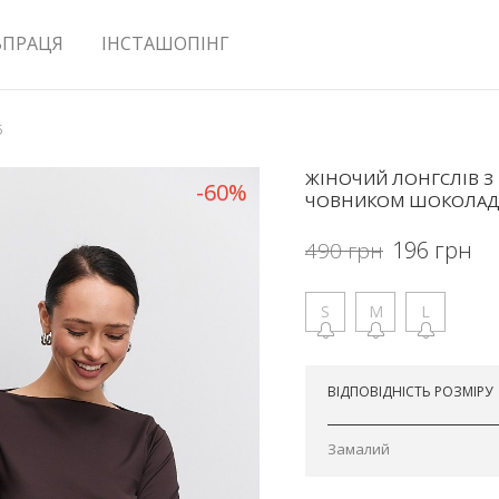
ВПРАЦЯ
ІНСТАШОПІНГ
5
ЖІНОЧИЙ ЛОНГСЛІВ З
-60%
ЧОВНИКОМ ШОКОЛА
196
грн
490
грн
S
M
L
Відправимо сьогодні
ВІДПОВІДНІСТЬ РОЗМІРУ
Замалий