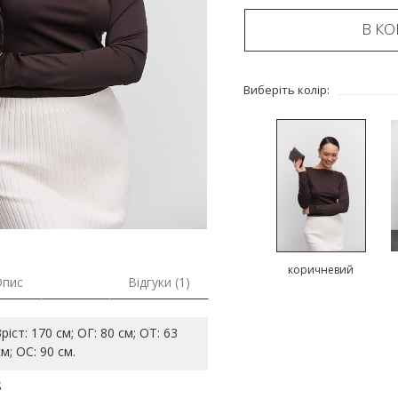
В К
Виберіть колір:
коричневий
Опис
Відгуки (1)
Зріст: 170 см; ОГ: 80 см; ОТ: 63
см; ОС: 90 см.
S