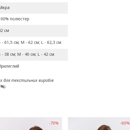
Мікра
100% поліестер
42 см
S - 61,5 см; M - 62 см; L - 62,3 см
S - 38 см; M - 40 см; L - 42 см
Прилеглий
ах для текстильних виробів
5%
).
-70%
-60%