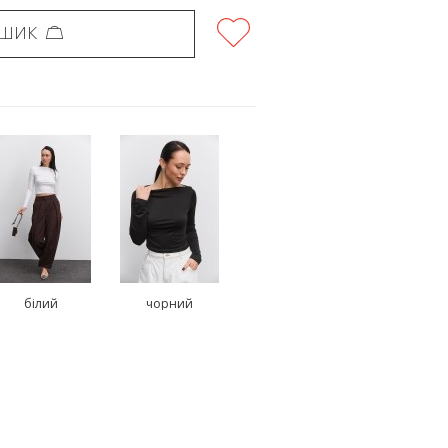
ОШИК
білий
чорний