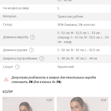
ОС: 96 см.
На моделі розмір
S
Матеріал
Трикотаж рубчик
Склад
95% бавовна, 5% еластан
S - 52 см; M - 52,5 см; L - 53 см -
Довжина виробу
?
спереду; S - 53 см; M - 53,5 см; L - 54
см - ззаду
Довжина рукава
S - 62 см; M - 62 см; L - 62,5 см
?
Ширина під проймами
S - 40 см; M - 42 см; L - 44 см
?
Силует
Прилеглий
?
Допустима розбіжність в замірах для текстильних виробів
становить
3%
(для в'язаних до
5%
).
КОЛІР
TOP
TOP