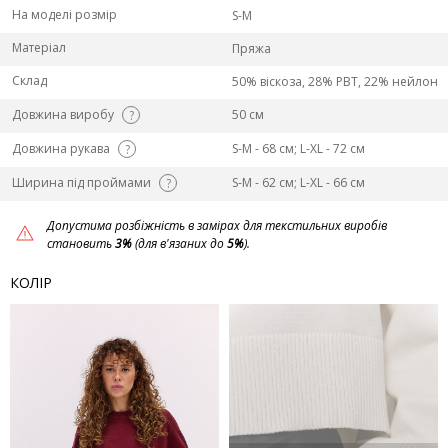
На моделі розмір
S-M
Матеріал
Пряжа
Склад
50% віскоза, 28% PBT, 22% нейлон
Довжина виробу
50 см
?
Довжина рукава
S-M - 68 см; L-ХL - 72 см
?
Ширина під проймами
S-M - 62 см; L-ХL - 66 см
?
Допустима розбіжність в замірах для текстильних виробів
становить
3%
(для в'язаних до
5%
).
КОЛІР