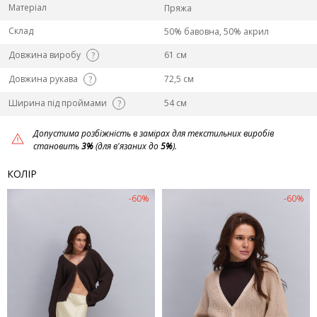
Матеріал
Пряжа
Склад
50% бавовна, 50% акрил
Довжина виробу
61 см
?
Довжина рукава
72,5 см
?
Ширина під проймами
54 см
?
Допустима розбіжність в замірах для текстильних виробів
становить
3%
(для в'язаних до
5%
).
КОЛІР
-60%
-60%