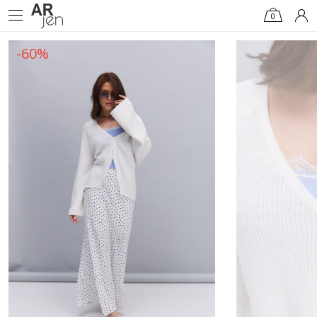
0
-60%