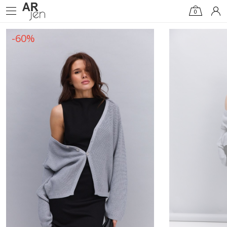
0
-60%