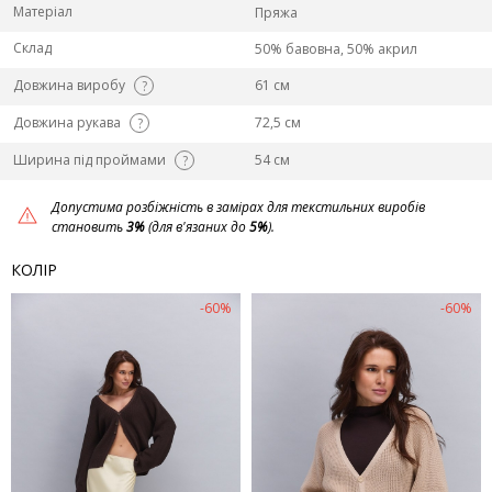
Матеріал
Пряжа
Склад
50% бавовна, 50% акрил
Довжина виробу
61 см
?
Довжина рукава
72,5 см
?
Ширина під проймами
54 см
?
Допустима розбіжність в замірах для текстильних виробів
становить
3%
(для в'язаних до
5%
).
КОЛІР
-60%
-60%