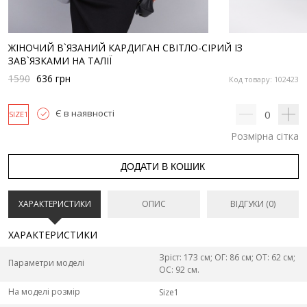
ЖІНОЧИЙ В`ЯЗАНИЙ КАРДИГАН СВІТЛО-СІРИЙ ІЗ
ЗАВ`ЯЗКАМИ НА ТАЛІЇ
1590
636
грн
Код товару: 102423
Є в наявності
0
SIZE1
Розмірна сітка
ДОДАТИ В КОШИК
ХАРАКТЕРИСТИКИ
ОПИС
ВІДГУКИ (0)
ХАРАКТЕРИСТИКИ
Зріст: 173 см; ОГ: 86 см; ОТ: 62 см;
Параметри моделі
ОС: 92 см.
На моделі розмір
Size1