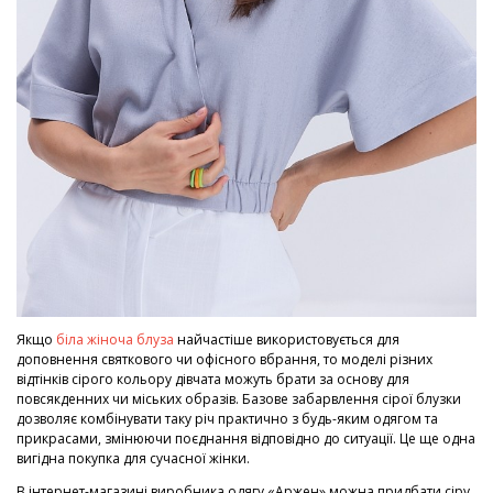
Якщо
біла жіноча блуза
найчастіше використовується для
доповнення святкового чи офісного вбрання, то моделі різних
відтінків сірого кольору дівчата можуть брати за основу для
повсякденних чи міських образів. Базове забарвлення сірої блузки
дозволяє комбінувати таку річ практично з будь-яким одягом та
прикрасами, змінюючи поєднання відповідно до ситуації. Це ще одна
вигідна покупка для сучасної жінки.
В інтернет-магазині виробника одягу «Аржен» можна придбати сіру