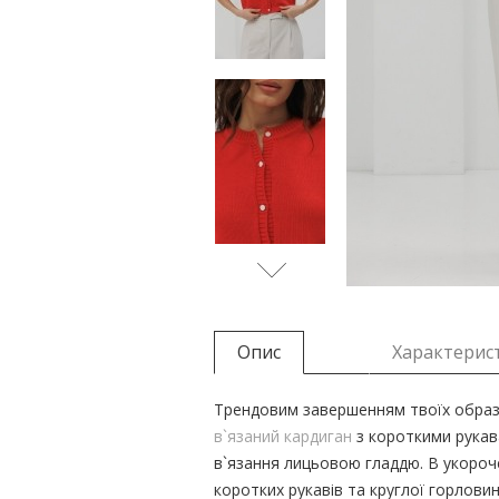
Опис
Характерис
Трендовим завершенням твоїх образі
в`язаний кардиган
з короткими рукав
в`язання лицьовою гладдю. В укороче
коротких рукавів та круглої горловин