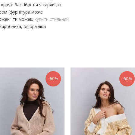
краях. Застібається кардиган
ором (фурнітура може
"Аржен" ти можеш
купити стильний
д виробника, оформлюй
-60%
-60%