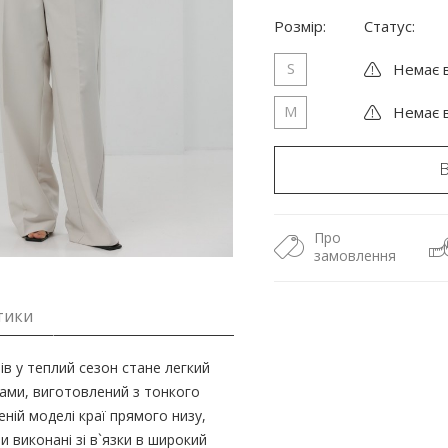
Розмір:
Статус:
S
Немає в
M
Немає в
Про
замовлення
тики
в у теплий сезон стане легкий
ами, виготовлений з тонкого
ній моделі краї прямого низу,
и виконані зі в`язки в широкий