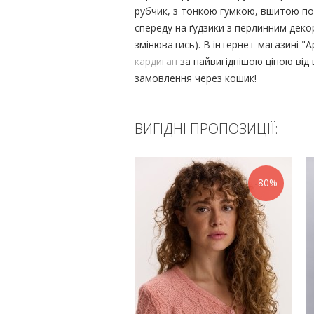
рубчик, з тонкою гумкою, вшитою по 
спереду на ґудзики з перлинним дек
змінюватись). В інтернет-магазині 
кардиган
за найвигіднішою ціною ві
замовлення через кошик!
ВИГІДНІ ПРОПОЗИЦІЇ:
-80%