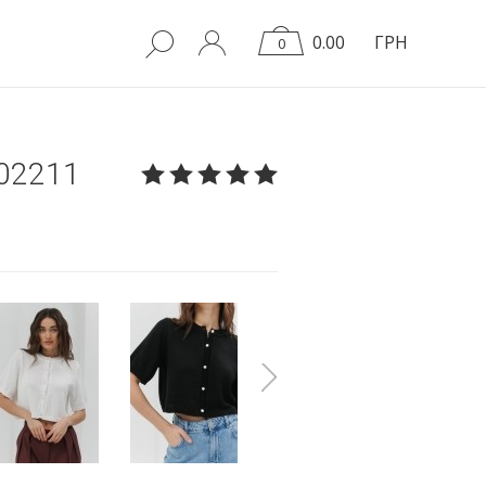
0.00
ГРН
0
02211