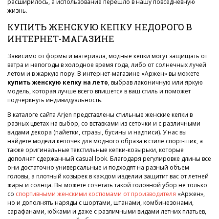
расширилось, а использование перешло в нашу повседневную
жизнь.
КУПИТЬ ЖЕНСКУЮ КЕПКУ НЕДОРОГО В
ИНТЕРНЕТ-МАГАЗИНЕ
Зависимо от формы и материала, модные кепки могут защищать от
ветра и непогоды в холодное время года, либо от солнечных лучей
летом и в жаркую пору. В интернет-магазине «Аржен» вы можете
купить женскую кепку на лето
, выбрав лаконичную или яркую
модель, которая лучше всего впишется в ваш стиль и поможет
подчеркнуть индивидуальность.
В каталоге сайта Arjen представлены стильные женские кепки в
разных цветах на выбор, со вставками из сеточки и с различными
видами декора (пайетки, стразы, бусины и надписи). У нас вы
найдете модели кепочек для модного образа в стиле спорт-шик, а
также оригинальные текстильные кепки-козырьки, которые
дополнят сдержанный casual look. Благодаря регулировке длины все
они достаточно универсальные и подходят на разный объем
головы, а плотный козырек в каждом изделии защитит вас от летней
жары и солнца. Вы можете сочетать такой головной убор не только
со
спортивными женскими костюмами от производителя
«Аржен»,
но и дополнять наряды с шортами, штанами, комбинезонами,
сарафанами, юбками и даже с различными видами летних платьев,