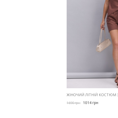
1014
грн
1690
грн