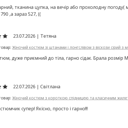
рний, тканина цупка, на вечір або прохолодну погоду( мо
790 ,а зараз 527, ((
23.07.2026
|
Тетяна
Жіночий костюм зі штанами і лонгслівом з віскози сірий з
тюм, дуже приємний до тіла, гарно сідає. Брала розмір 
22.07.2026
|
Світлана
Жіночий костюм з короткою спідницею та класичним жиле
стюмчик супер! Якісно, просто і гарно!!!