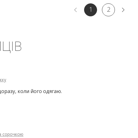
1
2
ЦІВ
жку
оразу, коли його одягаю.
та сорочкою