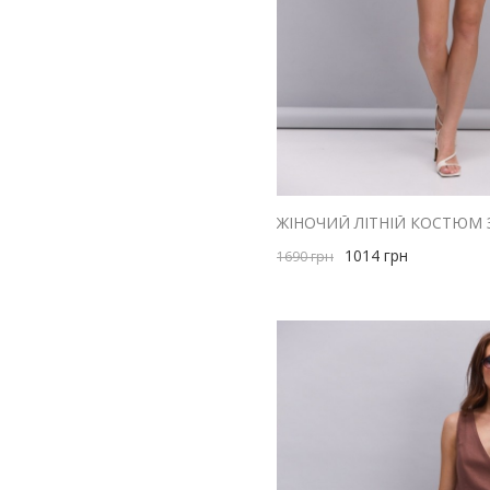
синій
бузковий
фіолетовий
чорний
1014
грн
1690
грн