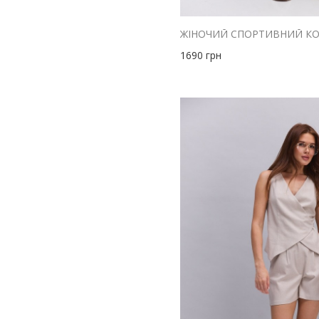
2036
бордовий
L
блакитний
L-XL
1690
грн
жовтий
M
зелений
M-L
кораловий
S
коричневий
S-M
червоний
XL
малиновий
XS-S
м'ята
size1
оливковий
помаранчевий
персиковий
рожевий
салатовий
сірий