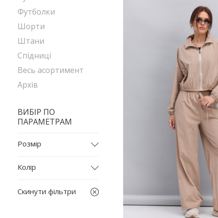
Футболки
Шорти
Штани
Спідниці
Весь асортимент
Архів
ВИБІР ПО
ПАРАМЕТРАМ
Розмір
34-36
Колір
44-46
бежевий
2029
Скинути фільтри
білий
2032
бірюзовий