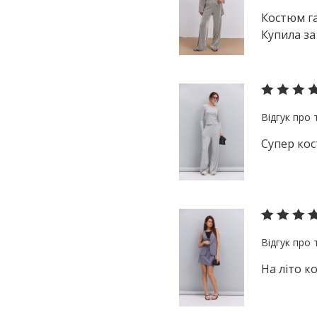
Костюм га
Купила за 
Супер кос
На літо ко