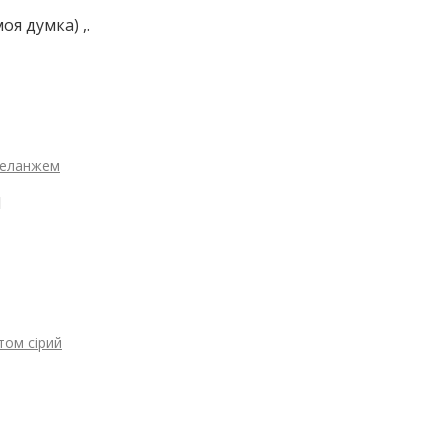
я думка) ,.
 меланжем
M
том сірий