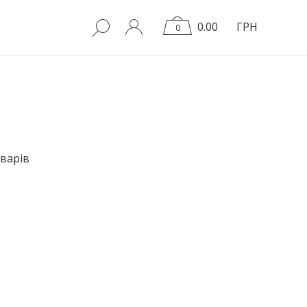
0.00
ГРН
0
варів