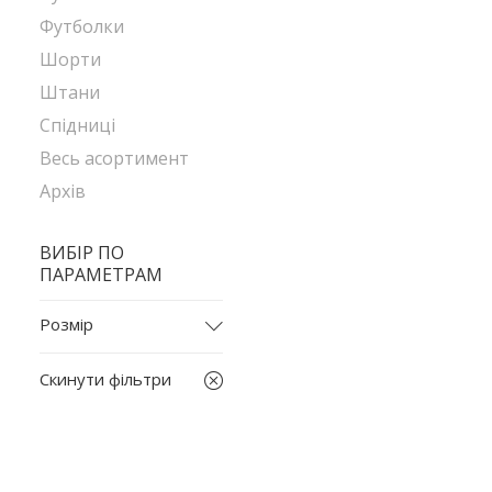
Футболки
Шорти
Штани
Спідниці
Весь асортимент
Архів
ВИБІР ПО
ПАРАМЕТРАМ
Розмір
L
Скинути фільтри
M
XL