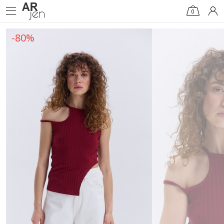
0
-80%