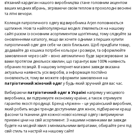
в’язаний кардиган нашого виробництва стане головним акцентом
ваших модних вбрань, зігріваючи своїм теплом в прохолодні весняні
та літні вечори.
Колекція патріотичного одягу від виробника Arjen поповнюється
щотижня. Нові та найпопулярніші моделі з’являються на нашому
сайті разом із основним асортиментом щоп’ятниці, тому слідкуйте за
оновленнями каталогу, якщо ви хочете одними з перших купити
патріотичний одяг для себе чи своїх близьких. Щоб придбати товар,
додавайте до кошика потрібні кольори і розміри, та оформлюйте
замовлення через сайт – воно автоматично буде зарезервоване за
вами протягом декількох хвилин, що гарантує вам 100% наявність
обраних позицій. В нашому інтернет-магазині завжди вказана
актуальна наявність усіх виробів, а інформація постійно
оновлюється, тому ви можете оформити замовлення на
патріотичний жіночий одяг
у будь-який зручний для вас час.
Вибираючи
патріотичний одяг в Україні
напряму у місцевого
виробника, ви підтримуєте економіку країни, а також отримуєте
гарантію якості продукції. Бренд «Аржен» – це український виробник,
який робить модні тренди доступними для жінок, підбираючи кращі
фасони та тканини для кожної нової колекції одягу і витримуючи
приємні ціни на свій асортимент. З нашими новинками ви завжди
будете на модній хвилі з мінімальними витратами, обирайте речі під
свій стиль та настрій на нашому сайті!