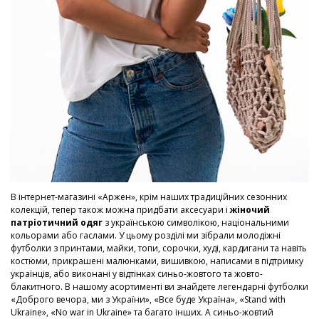
В інтернет-магазині «Аржен», крім наших традиційних сезонних
колекцій, тепер також можна придбати аксесуари і
жіночий
патріотичний одяг
з українською символікою, національними
кольорами або гаслами. У цьому розділі ми зібрали молодіжні
футболки з принтами, майки, топи, сорочки, худі, кардигани та навіть
костюми, прикрашені малюнками, вишивкою, написами в підтримку
українців, або виконані у відтінках синьо-жовтого та жовто-
блакитного. В нашому асортименті ви знайдете легендарні футболки
«Доброго вечора, ми з України», «Все буде Україна», «Stand with
Ukraine», «No war in Ukraine» та багато інших. А синьо-жовтий