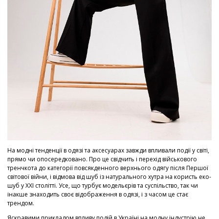
На модні тенденції в одязі та аксесуарах завжди впливали події у світі,
прямо чи опосередковано. Про це свідчить і перехід військового
тренчкота до категорії повсякденного верхнього одягу після Першої
світової війни, і відмова від шуб із натурального хутра на користь еко-
шуб у XXI столітті. Усе, що турбує модельєрів та суспільство, так чи
інакше знаходить своє відображення в одязі, і з часом це стає
трендом.
Яскравими прикладом впливу подій в Україні на модну індустрію не