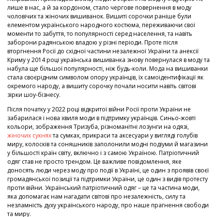
лише в нас, а й за кордоном, стало чергове повернення в моду
чоловічих та жіночих вишиванок. Вишиті сорочки раніше були
елементом українського народного костюма, переживаючи свої
моменти то забуття, то популярності серед населення, та навіть
заборони радянською владою у різні періоди. Проте після
вторгнення Росії до східної частини незалежної України та анексії
Криму у 2014 році українська вишиванка знову повернулася в моду та
набула ще більшої популярності, ніж будь-коли. Мода на вишиванки
стала своєрідним символом опору українців, їх самоідентифікації як
окремого народу, а вишиту сорочку почали носити навіть світові
зірки шоу-бізнесу.
Після початку у 2022 році відкритої війни Росії проти України не
забарилася і нова хвиля моди в підтримку українців. Синьо-жовті
кольори, зображення Тризуба, різноманітні лозунги на одязі,
жіночих сукнях
та сумках, прикраси та аксесуари у вигляді голубів
миру, колосків та соняшників заполонили модні подіуми й магазини
у більшості країн світу, включно і з самою Україною. Патріотичний
одяг став не просто трендом. Це важливе повідомлення, яке
доносять люди через моду про події в Україні, це один з проявів своєї
громадянської позиції та підтримки України, це один з видів протесту
проти війни. Український патріотичний одяг – це та частина моди,
яка допомагає нам нагадати світові про незалежність, силу та
незламність духу українського народу, про наше прагнення свободи
та миру.