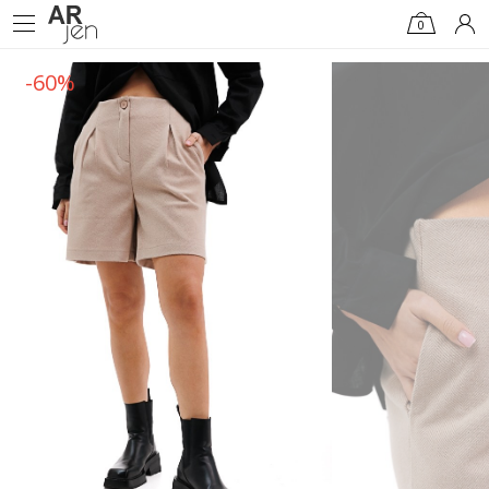
0
-60%