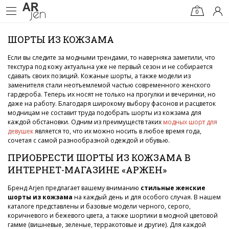
0
ШОРТЫ ИЗ КОЖЗАМА
Если вы следите за модными трендами, то наверняка заметили, что
текстура под кожу актуальна уже не первый сезон и не собирается
сдавать своих позиций. Кожаные шорты, а также модели из
заменителя стали неотъемлемой частью современного женского
гардероба. Теперь их носят не только на прогулки и вечеринки, но
даже на работу. Благодаря широкому выбору фасонов и расцветок
модницам не составит труда подобрать шорты из кожзама для
каждой обстановки. Одним из преимуществ таких
модных шорт для
девушек
является то, что их можно носить в любое время года,
сочетая с самой разнообразной одеждой и обувью.
ПРИОБРЕСТИ ШОРТЫ ИЗ КОЖЗАМА В
ИНТЕРНЕТ-МАГАЗИНЕ «АРЖЕН»
Бренд Arjen предлагает вашему вниманию
стильные женские
шорты из кожзама
на каждый день и для особого случая. В нашем
каталоге представлены и базовые модели черного, серого,
коричневого и бежевого цвета, а также шортики в модной цветовой
гамме (вишневые, зеленые, терракотовые и другие). Для каждой