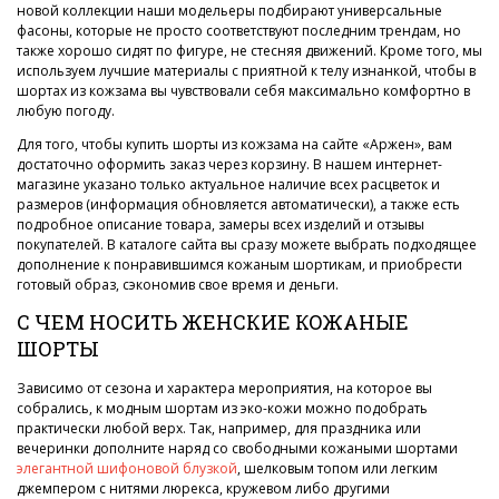
новой коллекции наши модельеры подбирают универсальные
фасоны, которые не просто соответствуют последним трендам, но
также хорошо сидят по фигуре, не стесняя движений. Кроме того, мы
используем лучшие материалы с приятной к телу изнанкой, чтобы в
шортах из кожзама вы чувствовали себя максимально комфортно в
любую погоду.
Для того, чтобы купить шорты из кожзама на сайте «Аржен», вам
достаточно оформить заказ через корзину. В нашем интернет-
магазине указано только актуальное наличие всех расцветок и
размеров (информация обновляется автоматически), а также есть
подробное описание товара, замеры всех изделий и отзывы
покупателей. В каталоге сайта вы сразу можете выбрать подходящее
дополнение к понравившимся кожаным шортикам, и приобрести
готовый образ, сэкономив свое время и деньги.
С ЧЕМ НОСИТЬ ЖЕНСКИЕ КОЖАНЫЕ
ШОРТЫ
Зависимо от сезона и характера мероприятия, на которое вы
собрались, к модным шортам из эко-кожи можно подобрать
практически любой верх. Так, например, для праздника или
вечеринки дополните наряд со свободными кожаными шортами
элегантной шифоновой блузкой
, шелковым топом или легким
джемпером с нитями люрекса, кружевом либо другими