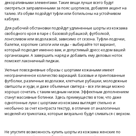
декоративными элементами. Такие вещи лучше всего будут
смотреться заправленными за пояс шортиков, добавляя акцент на
талию. Из обуви подойдут туфли или ботильоны на устойчивом
каблуке.
Для рабочей обстановки подойдут удлиненные шорты из кожзама
свободного кроя в паре с базовой рубашкой, футболкой,
лонгсливом или водолазкой, зависимо от сезона. Туфли-лодочки,
балетки, короткие сапоги или кеды – выбирайте тот вариант,
который подходит именно вам, и допустимый дресс-кодом вашей
организации. А завершить наряд и добавить ему деловых ноток
поможет лаконичный пиджак.
Уютные повседневные образы с шортами кожаными имеют
неограниченное количество вариаций. Базовые и принтованные
футболки, различные водолазки, клетчатые рубашки, молодежные
свитшоты и худи, и даже объемные свитера – все эти вещи можно
хорошо сочетать с таким модным низом. Эффектным дополнением
станут массивные ботинки. Здесь преимущество в том, что даже
однотонные луки с шортами из кожзама выглядят стильно и
необычно за счет контраста текстур, в отличие от аналогичных
моделей из трикотажа, которые визуально будут сливаться с верхом.
Не упустите возможность купить шорты из кожзама женские по