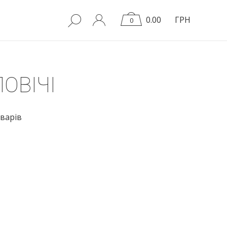
0.00
ГРН
0
ОВІЧІ
варів