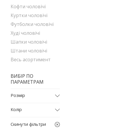
Кофти чоловічі
Куртки чоловічі
Футболки чоловічі
Худі чоловічі
Шапки чоловічі
Штани чоловічі
Весь асортимент
ВИБІР ПО
ПАРАМЕТРАМ
Розмір
L
Колір
M
бежевий
XL
Скинути фільтри
білий