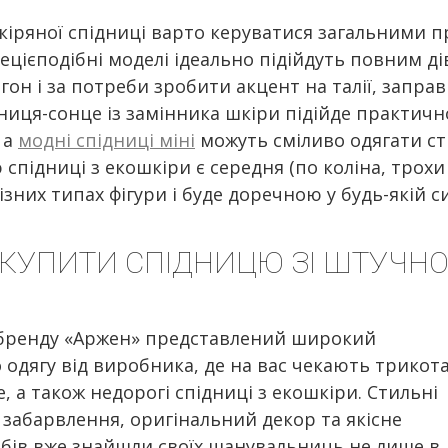
іряної спідниці варто керуватися загальними пр
ецієподібні моделі ідеально підійдуть повним д
егон і за потреби зробити акцент на талії, запра
дниця-сонце із замінника шкіри підійде практично
 а
модні спідниці міні
можуть сміливо одягати стр
підниці з екошкіри є середня (по коліна, трохи
зних типах фігури і буде доречною у будь-якій си
 КУПИТИ СПІДНИЦЮ ЗІ ШТУЧНОЇ
 бренду «Аржен» представлений широкий
 одягу від виробника, де на вас чекають трикот
е, а також недорогі спідниці з екошкіри. Стильні
 забарвлення, оригінальний декор та якісне
ів вже знайшли своїх шанувальниць не лише в