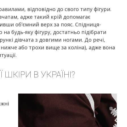
авилами, відповідно до свого типу фігури.
івчатам, адже такий крій допомагає
вивши об’ємний верх за пояс. Спідниця-
 на будь-яку фігуру, достатньо підібрати
ункі дівчата з довгими ногами. До речі,
 нижче або трохи вище за коліна), адже вона
туації.
 ШКІРИ В УКРАЇНІ?
ажні