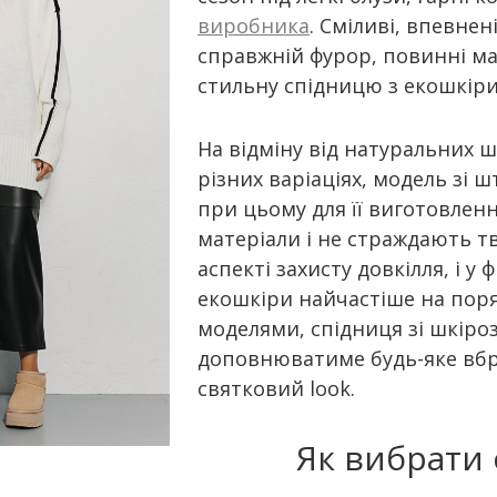
виробника
. Сміливі, впевнен
справжній фурор, повинні ма
стильну спідницю з екошкіри
На відміну від натуральних ш
різних варіаціях, модель зі 
при цьому для її виготовлен
матеріали і не страждають тв
аспекті захисту довкілля, і у
екошкіри найчастіше на поряд
моделями, спідниця зі шкіро
доповнюватиме будь-яке вбр
святковий look.
Як вибрати 