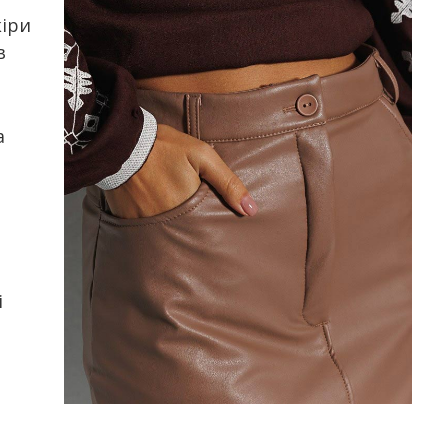
кіри
в
а
і