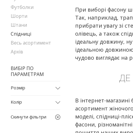
Футболки
При виборі фасону шк
Шорти
Так, наприклад, трап
Штани
прибрати увагу зі ст
олівець, а також спі
Спідниці
ідеальну довжину, ну
Весь асортимент
ідеальною довжиною с
Архів
чудово виглядає на рі
ВИБІР ПО
ПАРАМЕТРАМ
ДЕ
Розмір
L
В інтернет-магазині
Колір
L-XL
асортимент жіночого
бежевий
M
моделі, спідниці-пліс
Скинути фільтри
білий
фасони, різноманітні
S
бордовий
пошиття наших вироб