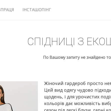
ВПРАЦЯ
ІНСТАШОПІНГ
СПІДНИЦІ З ЕКО
По Вашому запиту не знайдено то
Жіночий гардероб просто нем
Цей вид одягу чудово підход
щодень, і для урочистих поді
кольорів дає можливість виб
сезон під легкі блузи, гарні 