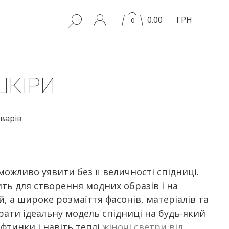
0.00
ГРН
0
ШКІРИ
варів
ожливо уявити без її величності спідниці.
ить для створення модних образів і на
й, а широке розмаїття фасонів, матеріалів та
рати ідеальну модель спідниці на будь-який
кофтинки і навіть теплі
жіночі светри від