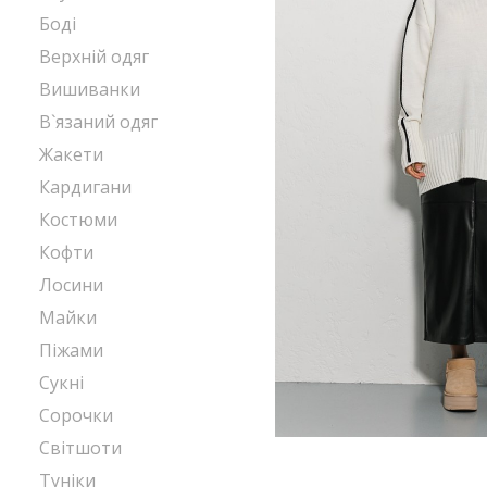
Боді
Верхній одяг
Вишиванки
В`язаний одяг
Жакети
Кардигани
Костюми
Кофти
Лосини
Майки
Піжами
Сукні
Сорочки
Світшоти
Туніки