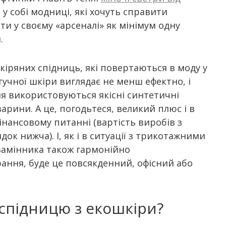
і у собі модниці, які хочуть справити
ти у своєму «арсеналі» як мінімум одну
.
кіряних спідниць, які повертаються в моду у
штучної шкіри виглядає не менш ефектно, і
ня використовуються якісні синтетичні
арини. А це, погодьтеся, великий плюс і в
 фінансовому питанні (вартість виробів з
ок нижча). І, як і в ситуації з трикотажними
замінника також гармонійно
ання, буде це повсякденний, офісний або
спідницю з екошкіри?