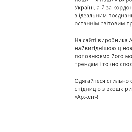
S-M
жовтий
Україні, а й за корд
зелений
з ідеальним поєднанн
останнім світовим т
коричневий
помаранчевий
На сайті виробника A
рожевий
найвигіднішою ціно
сірий
поповнюємо його мод
синій
трендам і точно спо
чорний
Одягайтеся стильно о
спідницю з екошкіри
«Аржен»!