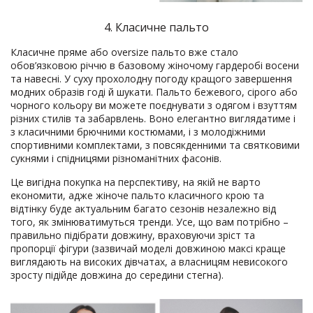
4. Класичне пальто
Класичне пряме або oversize пальто вже стало
обов’язковою річчю в базовому жіночому гардеробі восени
та навесні. У суху прохолодну погоду кращого завершення
модних образів годі й шукати. Пальто бежевого, сірого або
чорного кольору ви можете поєднувати з одягом і взуттям
різних стилів та забарвлень. Воно елегантно виглядатиме і
з класичними брючними костюмами, і з молодіжними
спортивними комплектами, з повсякденними та святковими
сукнями і спідницями різноманітних фасонів.
Це вигідна покупка на перспективу, на якій не варто
економити, адже жіноче пальто класичного крою та
відтінку буде актуальним багато сезонів незалежно від
того, як змінюватимуться тренди. Усе, що вам потрібно –
правильно підібрати довжину, враховуючи зріст та
пропорції фігури (зазвичай моделі довжиною максі краще
виглядають на високих дівчатах, а власницям невисокого
зросту підійде довжина до середини стегна).