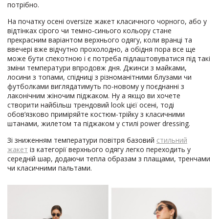
потрібно.
На початку осені oversize жакет класичного чорного, або у
відтінках сірого чи темно-синього кольору стане
прекрасним варіантом верхнього одягу, коли вранці та
ввечері вже відчутно прохолодно, а обідня пора все ще
може бути спекотною і є потреба підлаштовуватися під такі
зміни температури впродовж дня. Джинси з майками,
лосини з топами, спідниці з різноманітними блузами чи
футболками виглядатимуть по-новому у поєднанні з
лаконічним жіночим піджаком. Ну а якщо ви хочете
створити найбільш трендовий look цієї осені, тоді
обов’язково приміряйте костюм-трійку з класичними
штанами, жилетом та піджаком у стилі power dressing.
Зі зниженням температури повітря базовий
стильний
жакет
із категорії верхнього одягу легко переходить у
середній шар, додаючи тепла образам з плащами, тренчами
чи класичними пальтами.