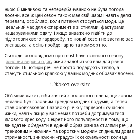
Якою б мінливою та непередбачуваною не була погода
восени, все ж цей сезон також має свій шарм і навіть деякі
переваги, особливо, коли питання стосується моди. Це
ідеальний час для експериментів зі стилями, фактурами,
нашаруваннями одягу. І якщо виважено підійти до
підготовки свого гардеробу, то новий сезон не застане вас
зненацька, а осінь пройде гарно та комфортно.
Сьогодні розповідаємо про must have осіннього сезону –
жіночий верхній одяг
, який знадобиться вам для різної
погоди. Ці чотири речі не просто подарують тепло, а
стануть стильною крапкою у ваших модних образах восени.
1. Жакет oversize
Об’ємний жакет, ніби знятий з чоловічого плеча, ще зовсім
недавно був головним трендом модних подіумів, а тепер
став обов’язковою базовою річчю у гардеробі сучасної
жінки, навіть якщо у вас немає потреби дотримуватися
ділового дрес-коду. Секрет його популярності в тому, що
він здатен об’єднати в єдиний образ різні за стилями речі, а
трендовим мінісукням та коротким модним спідницям додає
стриманості, знижуючи «градус» їх сексуальності коли це