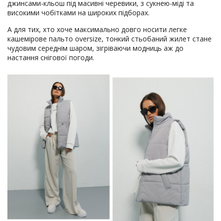
джинсами-кльош під масивні черевики, з сукнею-міді та
високими чобітками на широких підборах.
А для тих, хто хоче максимально довго носити легке
кашемірове пальто oversize, тонкий стьобаний жилет стане
чудовим середнім шаром, зігріваючи модниць аж до
настання снігової погоди.