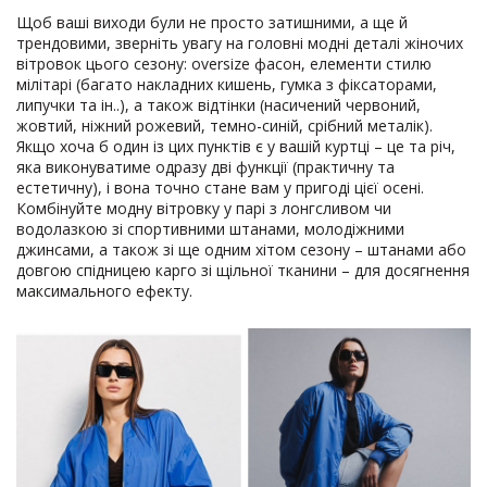
Щоб ваші виходи були не просто затишними, а ще й
трендовими, зверніть увагу на головні модні деталі жіночих
вітровок цього сезону: oversize фасон, елементи стилю
мілітарі (багато накладних кишень, гумка з фіксаторами,
липучки та ін..), а також відтінки (насичений червоний,
жовтий, ніжний рожевий, темно-синій, срібний металік).
Якщо хоча б один із цих пунктів є у вашій куртці – це та річ,
яка виконуватиме одразу дві функції (практичну та
естетичну), і вона точно стане вам у пригоді цієї осені.
Комбінуйте модну вітровку у парі з лонгсливом чи
водолазкою зі спортивними штанами, молодіжними
джинсами, а також зі ще одним хітом сезону – штанами або
довгою спідницею карго зі щільної тканини – для досягнення
максимального ефекту.