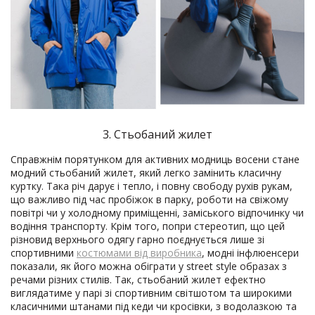
3. Стьобаний жилет
Справжнім порятунком для активних модниць восени стане
модний стьобаний жилет, який легко замінить класичну
куртку. Така річ дарує і тепло, і повну свободу рухів рукам,
що важливо під час пробіжок в парку, роботи на свіжому
повітрі чи у холодному приміщенні, заміського відпочинку чи
водіння транспорту. Крім того, попри стереотип, що цей
різновид верхнього одягу гарно поєднується лише зі
спортивними
костюмами від виробника
, модні інфлюенсери
показали, як його можна обіграти у street style образах з
речами різних стилів. Так, стьобаний жилет ефектно
виглядатиме у парі зі спортивним світшотом та широкими
класичними штанами під кеди чи кросівки, з водолазкою та