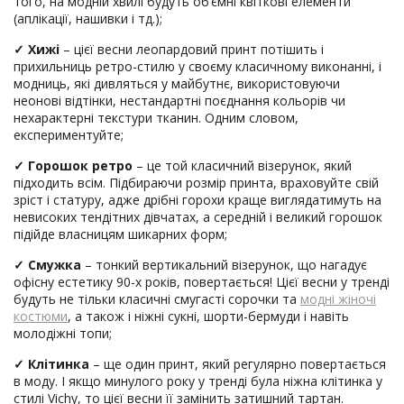
того, на модній хвилі будуть об’ємні квіткові елементи
(аплікації, нашивки і тд.);
✓
Хижі
– цієї весни леопардовий принт потішить і
прихильниць ретро-стилю у своєму класичному виконанні, і
модниць, які дивляться у майбутнє, використовуючи
неонові відтінки, нестандартні поєднання кольорів чи
нехарактерні текстури тканин. Одним словом,
експериментуйте;
✓
Горошок ретро
– це той класичний візерунок, який
підходить всім. Підбираючи розмір принта, враховуйте свій
зріст і статуру, адже дрібні горохи краще виглядатимуть на
невисоких тендітних дівчатах, а середній і великий горошок
підійде власницям шикарних форм;
✓
Смужка
– тонкий вертикальний візерунок, що нагадує
офісну естетику 90-х років, повертається! Цієї весни у тренді
будуть не тільки класичні смугасті сорочки та
модні жіночі
костюми
, а також і ніжні сукні, шорти-бермуди і навіть
молодіжні топи;
✓
Клітинка
– ще один принт, який регулярно повертається
в моду. І якщо минулого року у тренді була ніжна клітинка у
стилі Vichy, то цієї весни її замінить затишний тартан.