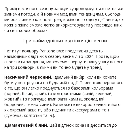
Прихід весняного сезону завжди супроводжується не тільки
змінами погоди, а й новими модними тенденціями. Сьогодні
ми розглянемо ключові тренди жіночого одягу цієї весни, які
кожна жінка зможе легко використовувати у повсякденних
чи святкових образах.
Три наймодніших відтінки цієї весни
Інститут кольору Pantone вже представив десять
наймодніших відтінків сезону весна-літо 2024. Проте, щоб
спростити завдання, ми хочемо звернути вашу увагу всього
на три кольори, з якими ви точно будете у тренді.
Насичений червоний.
Ідеальний вибір, коли ви хочете
бути у центрі уваги на будь-якій події. Перевагою червоного
є те, що він легко поєднується і з базовими кольорами
(чорний, білий, сірий), і з контрастними (синій, зелений,
жовтий), і з приглушеними відтінками (шоколадний,
бордовий, темно-синій). Ви можете використовувати його
як окремий акцент, або підсилити аксесуарами в тон
(сумочка, колготки та ін.).
Діамантовий білий.
Цей відтінок хоча і відноситься до