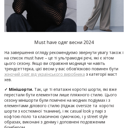
Must have одяг весни 2024
На завершення огляду рекомендуємо звернути увагу також і
на список must have – це ті ультрамодні речі, які є хітом
цього сезону. Якщо ви справжня модниця чи навіть
трендсеттерка, цієї весни у вас обов’язково повинен бути
жіночий одяг від українського виробника
з категорії маст
хев.
✓
Мінішорти.
Так, це ті епатажні короткі шорти, які вже
перестали бути елементом лише пляжного стилю. Цього
сезону мінішорти були помічені на модних подіумах і з
елементами ділового стилю (піджак oversize та короткі
шорти з костюмної тканини), і як casual look у парі з
кофтою-поло та класичною сумочкою, і у street style
образах, виконані з деніму і доповнені подовженим
бомбером.