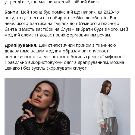
у тренді все, що має виражений срібний блиск.
Банти.
Цей тренд був помічений ще наприкінці 2023-го
року, та цієї весни він набирає все більше обертів. Від
невеликого бантика на туфлях до об’ємного атласного
банта замість застібок на блузі – вибрати буде з чого. Цей
модний елемент додає нових форм звичним речам.
Драпірування.
Цей стилістичний прийом з тканиною
додаватиме вашим модним образам витонченості,
романтичності та елегантності богинь грецької міфології.
Правильно використовуючи одяг з драпіруванням, можна
швидко і без зусиль скоригувати силует.