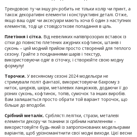
Трендовою ту чи іншу річ робить не тільки колір чи принт, а
також декоративні елементи і конструктивні деталі. Отже,
якщо ваш одяг чи аксесуари мають хоча б один з наступних
елементів, тоді це стовідсоткове попадання в ціль.
Плетіння і сітка.
Від невеликих напівпрозорих вставок із
сітки до повністю плетених ажурних кофтинок, штанів і
суконь – цей модний прийом просто створений для теплого
сезону. Грайте з поєднаннями шарів і текстур,
використовуючи одяг в сіточку, і створюйте свою модну
формулу!
Торочки.
У весняному сезоні 2024 модельєри не
стримували політ фантазії, використовуючи бахрому з
ниток, шнурків, шкіри, металевих ланцюжків, додаючи її до
різних суконь, кофтинок, топів, сумочок та інших виробів.
Вам залишається просто обрати той варіант торочок, що
більше до вподоби.
Срібний металік.
Сріблясті лелітки, стрази, металеві
елементи декору чи тканини зі срібним напиленням –
використовуйте будь-який із запропонованих модельєрами
варіантів, щоб урізноманітнити свої модні виходи. Цієї весни