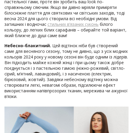
пастельної гами, проте він зробить ваш look по-
справжньому сяючим. Якщо ви давно мріяли приміряти
білосніжне плаття для святкових чи світських заходів, тоді
весна 2024 для цього створила всі необхідні умови. Від
затишних і водночас
стильних в’язаних суконь
білого
кольору, до легких білих сарафанів – обирайте той варіант,
який ближче до душі саме вам!
Небесно-блакитний.
Цей відтінок ніби був створений
саме для весняного сезону, тому не дивно, що з усіх модних
кольорів 2024 року у новому сезоні він буде одним із лідерів.
Він підходить майже кожній жінці і при цьому також добре
поєднується і з пастельною гамою (ніжно-рожевий, світло-
сірий, м’ятний, лавандовий), і з насиченою (електрик,
бірюзовий, жовтий). Завдяки небесному відтінку можна
створювати легкі, невагомі образи, підсилюючи ефект
використанням напівпрозорих тканин, мережива чи ажурної
в’язки.