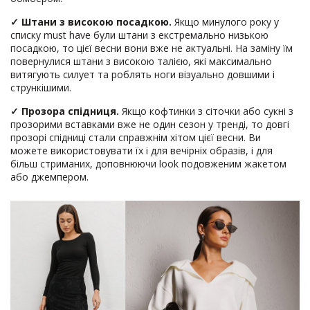
✓
Штани з високою посадкою.
Якщо минулого року у
списку must have були штани з екстремально низькою
посадкою, то цієї весни вони вже не актуальні. На заміну їм
повернулися штани з високою талією, які максимально
витягують силует та роблять ноги візуально довшими і
стрункішими.
✓
Прозора спідниця.
Якщо кофтинки з сіточки або сукні з
прозорими вставками вже не один сезон у тренді, то довгі
прозорі спідниці стали справжнім хітом цієї весни. Ви
можете використовувати їх і для вечірніх образів, і для
більш стриманих, доповнюючи look подовженим жакетом
або джемпером.