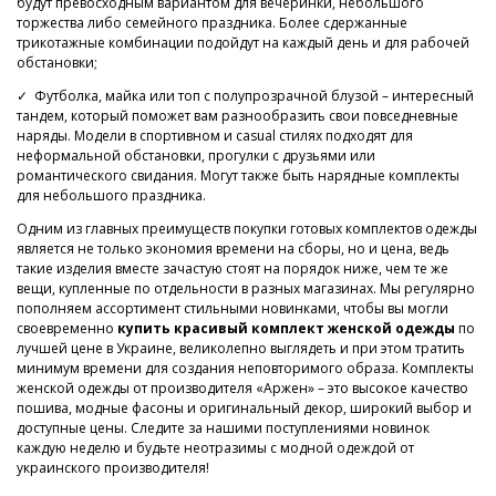
будут превосходным вариантом для вечеринки, небольшого
торжества либо семейного праздника. Более сдержанные
трикотажные комбинации подойдут на каждый день и для рабочей
обстановки;
✓ Футболка, майка или топ с полупрозрачной блузой – интересный
тандем, который поможет вам разнообразить свои повседневные
наряды. Модели в спортивном и casual стилях подходят для
неформальной обстановки, прогулки с друзьями или
романтического свидания. Могут также быть нарядные комплекты
для небольшого праздника.
Одним из главных преимуществ покупки готовых комплектов одежды
является не только экономия времени на сборы, но и цена, ведь
такие изделия вместе зачастую стоят на порядок ниже, чем те же
вещи, купленные по отдельности в разных магазинах. Мы регулярно
пополняем ассортимент стильными новинками, чтобы вы могли
своевременно
купить красивый комплект женской одежды
по
лучшей цене в Украине, великолепно выглядеть и при этом тратить
минимум времени для создания неповторимого образа. Комплекты
женской одежды от производителя «Аржен» – это высокое качество
пошива, модные фасоны и оригинальный декор, широкий выбор и
доступные цены. Следите за нашими поступлениями новинок
каждую неделю и будьте неотразимы с модной одеждой от
украинского производителя!