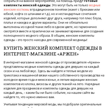
собраться на важное мероприятие, на помощь придут
готовые
комплекты женской одежды
. Это могут быть не только
модные
женские костюмы
в традиционном понятии (жакет с брюками или
юбкой, кофта со штанами и т.д.), но и нестандартные сочетания
изделий, которые дополняют друг друга, например топ плюс блуза,
платье и накидка и другие варианты. Они не обязательно
выполнены из одной ткани либо в одном цвете, но гармонично
смотрятся вместе и практически не занимают времени для создания
полноценного модного образа. В общем, женские комплекты
одежды – это просто находка для современной модницы!
КУПИТЬ ЖЕНСКИЙ КОМПЛЕКТ ОДЕЖДЫ В
ИНТЕРНЕТ-МАГАЗИНЕ «АРЖЕН»
В интернет-магазине женской одежды от производителя «Аржен»
представлены модные комплекты одежды для девушек на каждый
сезон и на любой вкус. Здесь вы найдете и теплые модели из
трикотажа и машинной вязки нашего собственного производства на
холодное время года и межсезонье, и легкие вариации женских
комплектов из хлопка, вискозы и других тканей на лето. Нарядные
изделия для праздников и комплекты одежды для девушек на
каждый день, – каким бы ни было событие, на нашем сайте вы
найдете то, что нужно именно вам.
Учитывая тенденции мировой моды, мы подобрали оригинальные