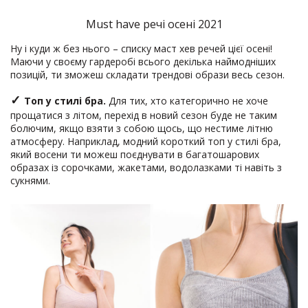
Must have речі осені 2021
Ну і куди ж без нього – списку маст хев речей цієї осені!
Маючи у своєму гардеробі всього декілька наймодніших
позицій, ти зможеш складати трендові образи весь сезон.
✓
Топ у стилі бра.
Для тих, хто категорично не хоче
прощатися з літом, перехід в новий сезон буде не таким
болючим, якщо взяти з собою щось, що нестиме літню
атмосферу. Наприклад, модний короткий топ у стилі бра,
який восени ти можеш поєднувати в багатошарових
образах із сорочками, жакетами, водолазками ті навіть з
сукнями.