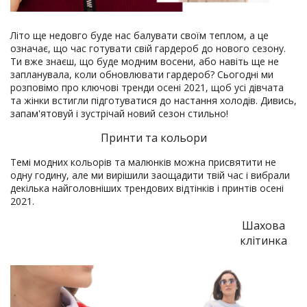
Літо ще недовго буде нас балувати своїм теплом, а це
означає, що час готувати свій гардероб до нового сезону.
Ти вже знаєш, що буде модним восени, або навіть ще не
запланувала, коли обновлювати гардероб? Сьогодні ми
розповімо про ключові тренди осені 2021, щоб усі дівчата
та жінки встигли підготуватися до настання холодів. Дивись,
запам'ятовуй і зустрічай новий сезон стильно!
Принти та кольори
Темі модних кольорів та малюнків можна присвятити не
одну годину, але ми вирішили заощадити твій час і вибрали
декілька найголовніших трендових відтінків і принтів осені
2021.
Шахова
клітинка