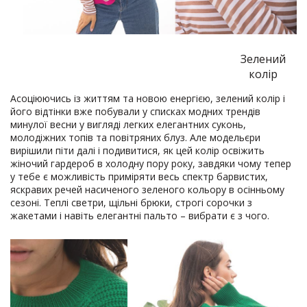
Зелений
колір
Асоціюючись із життям та новою енергією, зелений колір і
його відтінки вже побували у списках модних трендів
минулої весни у вигляді легких елегантних суконь,
молодіжних топів та повітряних блуз. Але модельєри
вирішили піти далі і подивитися, як цей колір освіжить
жіночий гардероб в холодну пору року, завдяки чому тепер
у тебе є можливість приміряти весь спектр барвистих,
яскравих речей насиченого зеленого кольору в осінньому
сезоні. Теплі светри, щільні брюки, строгі сорочки з
жакетами і навіть елегантні пальто – вибрати є з чого.