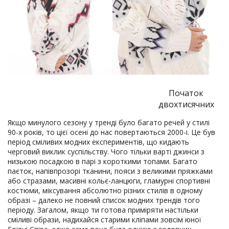
Початок
двохтисячних
Якщо минулого сезону у тренді було багато речей у стилі
90-х років, то цієї осені до нас повертаються 2000-і. Це був
період сміливих модних експериментів, що кидають
черговий виклик суспільству. Чого тільки варті джинси з
низькою посадкою в парі з короткими топами. Багато
паєток, напівпрозорі тканини, пояси з великими пряжками
або стразами, масивні кольє-ланцюги, гламурні спортивні
костюми, міксування абсолютно різних стилів в одному
образі – далеко не повний список модних трендів того
періоду. Загалом, якщо ти готова приміряти настільки
сміливі образи, надихайся старими кліпами зовсім юної