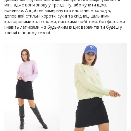
міні, адже вони знову у тренді. Ну, або купити щось
новеньке. А щоб не замерзнути з настанням холодів,
доповнюй стильні короткі сукні та спідниці щільними
кольоровими колготками, високими чобітьми, ботфортами
і навіть легінсами – з будь-яким із цих варіантів ти будеш у
тренді в новому сезоні.