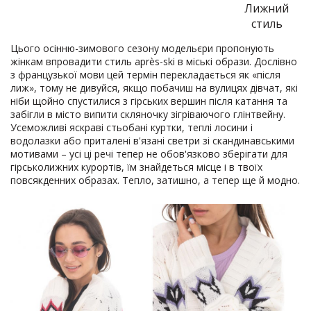
Лижний
стиль
Цього осінню-зимового сезону модельєри пропонують
жінкам впровадити стиль après-ski в міські образи. Дослівно
з французької мови цей термін перекладається як «після
лиж», тому не дивуйся, якщо побачиш на вулицях дівчат, які
ніби щойно спустилися з гірських вершин після катання та
забігли в місто випити скляночку зігріваючого глінтвейну.
Усеможливі яскраві стьобані куртки, теплі лосини і
водолазки або приталені в'язані светри зі скандинавськими
мотивами – усі ці речі тепер не обов'язково зберігати для
гірськолижних курортів, їм знайдеться місце і в твоїх
повсякденних образах. Тепло, затишно, а тепер ще й модно.