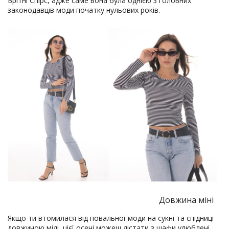
Брітні Спірс, адже саме вона була однією з головних
законодавців моди початку нульових років.
Довжина міні
Якщо ти втомилася від повальної моди на сукні та спідниці
довжиною міді, цієї осені можеш дістати з шафи улюблені