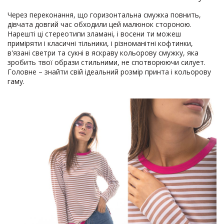
Через переконання, що горизонтальна смужка повнить,
дівчата довгий час обходили цей малюнок стороною.
Нарешті ці стереотипи зламані, і восени ти можеш
приміряти і класичні тільники, і різноманітні кофтинки,
в'язані светри та сукні в яскраву кольорову смужку, яка
зробить твої образи стильними, не спотворюючи силует.
Головне – знайти свій ідеальний розмір принта і кольорову
гаму.