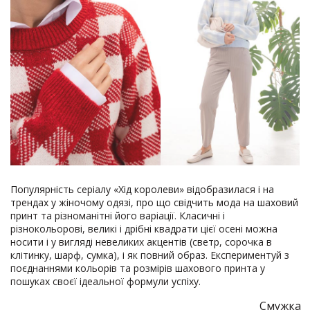
Популярність серіалу «Хід королеви» відобразилася і на
трендах у жіночому одязі, про що свідчить мода на шаховий
принт та різноманітні його варіації. Класичні і
різнокольорові, великі і дрібні квадрати цієї осені можна
носити і у вигляді невеликих акцентів (светр, сорочка в
клітинку, шарф, сумка), і як повний образ. Експериментуй з
поєднаннями кольорів та розмірів шахового принта у
пошуках своєї ідеальної формули успіху.
Смужка