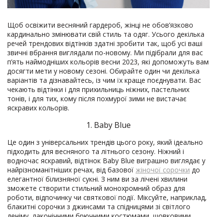
Щоб освіжити весняний гардероб, жінці не обов’язково
кардинально змінювати свій стиль та одяг. Усього декілька
речей трендових відтінків здатні зробити так, щоб усі ваші
звичні вбрання виглядали по-новому. Ми підібрали для вас
п’ять наймодніших кольорів весни 2023, які допоможуть вам
досягти мети у новому сезоні. Обирайте один чи декілька
варіантів та дізнавайтесь, із чим їх краще поєднувати. Вас
чекають відтінки і для прихильниць ніжних, пастельних
тонів, і для тих, кому після похмурої зими не вистачає
яскравих кольорів.
1. Baby Blue
Це один з універсальних трендів цього року, який ідеально
підходить для весняного та літнього сезону. Ніжний і
водночас яскравий, відтінок Baby Blue виграшно виглядає у
найрізноманітніших речах, від базової
жіночої сорочки
до
елегантної білизняної сукні. З ним ви за лічені хвилини
зможете створити стильний монохромний образ для
роботи, відпочинку чи святкової події. Міксуйте, наприклад,
блакитні сорочки з джинсами та спідницями зі світлого
деніму, лаконічними брючними костюмами, шовковими