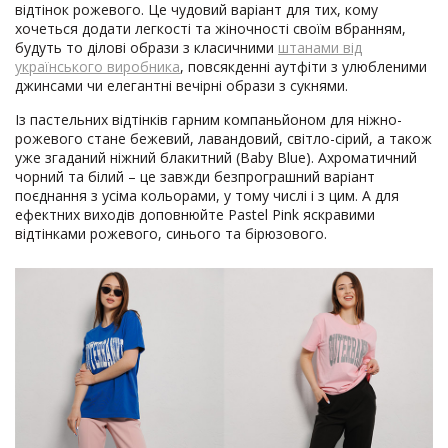
відтінок рожевого. Це чудовий варіант для тих, кому
хочеться додати легкості та жіночності своїм вбранням,
будуть то ділові образи з класичними
штанами від
українського виробника
, повсякденні аутфіти з улюбленими
джинсами чи елегантні вечірні образи з сукнями.
Із пастельних відтінків гарним компаньйоном для ніжно-
рожевого стане бежевий, лавандовий, світло-сірий, а також
уже згаданий ніжний блакитний (Baby Blue). Ахроматичний
чорний та білий – це завжди безпрограшний варіант
поєднання з усіма кольорами, у тому числі і з цим. А для
ефектних виходів доповнюйте Pastel Pink яскравими
відтінками рожевого, синього та бірюзового.