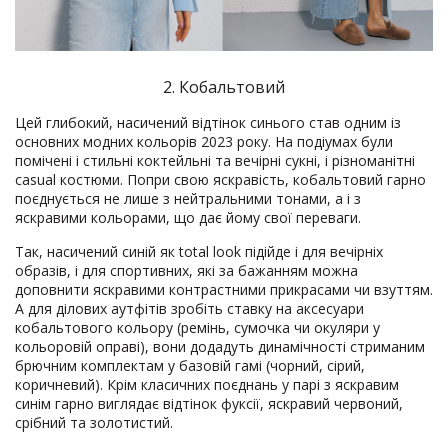
2. Кобальтовий
Цей глибокий, насичений відтінок синього став одним із
основних модних кольорів 2023 року. На подіумах були
помічені і стильні коктейльні та вечірні сукні, і різноманітні
casual костюми. Попри свою яскравість, кобальтовий гарно
поєднується не лише з нейтральними тонами, а і з
яскравими кольорами, що дає йому свої переваги.
Так, насичений синій як total look підійде і для вечірніх
образів, і для спортивних, які за бажанням можна
доповнити яскравими контрастними прикрасами чи взуттям.
А для ділових аутфітів зробіть ставку на аксесуари
кобальтового кольору (ремінь, сумочка чи окуляри у
кольоровій оправі), вони додадуть динамічності стриманим
брючним комплектам у базовій гамі (чорний, сірий,
коричневий). Крім класичних поєднань у парі з яскравим
синім гарно виглядає відтінок фуксії, яскравий червоний,
срібний та золотистий.