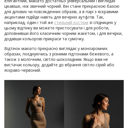
елегантний, макіато достатньо універсальний і виглядає
цікавіше, ніж звичний чорний. Він стане прекрасною базою
для ділових чи повсякденних образів, а в парі з яскравими
акцентами підійде навіть для вечірніх аутфітів. Так,
наприклад, один і той же
стильний костюм
зі спідницею у
цьому відтінку ви можете пристосувати і для роботи,
доповнивши його класичним чорним жакетом, і для вечірки,
додавши кольорові прикраси та сумочку.
Відтінок макіато прекрасно виглядає у монохромних
образах, поєднуючись з різними підтонами бежевого, а
також з молочним, світло-шоколадним. Якщо вам не
вистачає кольору, додайте до вбрання світло-сірий або
яскраво-червоний.