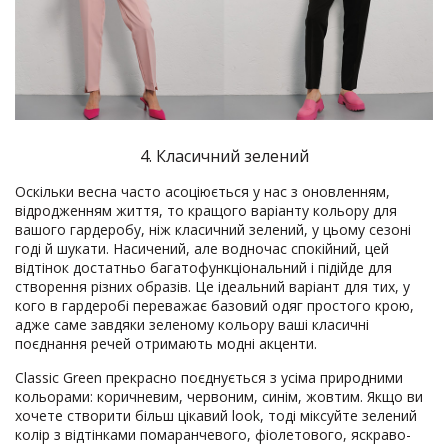
4. Класичний зелений
Оскільки весна часто асоціюється у нас з оновленням,
відродженням життя, то кращого варіанту кольору для
вашого гардеробу, ніж класичний зелений, у цьому сезоні
годі й шукати. Насичений, але водночас спокійний, цей
відтінок достатньо багатофункціональний і підійде для
створення різних образів. Це ідеальний варіант для тих, у
кого в гардеробі переважає базовий одяг простого крою,
адже саме завдяки зеленому кольору ваші класичні
поєднання речей отримають модні акценти.
Classic Green прекрасно поєднується з усіма природними
кольорами: коричневим, червоним, синім, жовтим. Якщо ви
хочете створити більш цікавий look, тоді міксуйте зелений
колір з відтінками помаранчевого, фіолетового, яскраво-