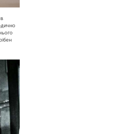
ів
іодично
нього
рібен