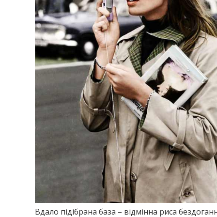
Вдало підібрана база – відмінна риса бездоганн