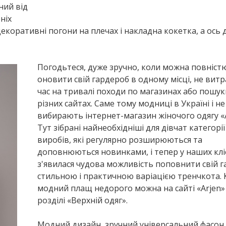
ний від
ніх
декоративні погони на плечах і накладна кокетка, а ось 
Погодьтеся, дуже зручно, коли можна повніст
оновити свій гардероб в одному місці, не вит
час на тривалі походи по магазинах або пошук
різних сайтах. Саме тому модниці в Україні і не
вибирають інтернет-магазин жіночого одягу «
Тут зібрані найнеобхідніші для дівчат категорії
виробів, які регулярно розширюються та
доповнюються новинками, і тепер у наших кл
з'явилася чудова можливість поповнити свій 
стильною і практичною варіацією тренчкота. 
модний плащ недорого можна на сайті «Arjen»
розділі «Верхній одяг».
Модний дизайн, зручний універсальний фасон