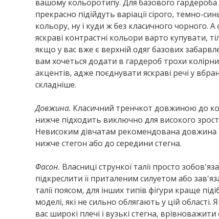
вашому кольоротипу. Для базового гардероба
прекрасно підійдуть варіації сірого, темно-син
кольору, ну і куди ж без класичного чорного. А 
яскраві контрастні кольори варто купувати, ті
якщо у вас вже є верхній одяг базових забарвле
вам хочеться додати в гардероб трохи колірни
акцентів, адже поєднувати яскраві речі у вбра
складніше.
Довжина.
Класичний тренчкот довжиною до кол
нижче підходить виключно для високого зрост
Невисоким дівчатам рекомендована довжина
нижче стегон або до середини стегна.
Фасон.
Власниці стрункої талії просто зобов'яза
підкреслити її приталеним силуетом або зав'я
талії поясом, для інших типів фігури краще під
моделі, які не сильно облягають у цій області. 
вас широкі плечі і вузькі стегна, врівноважити 