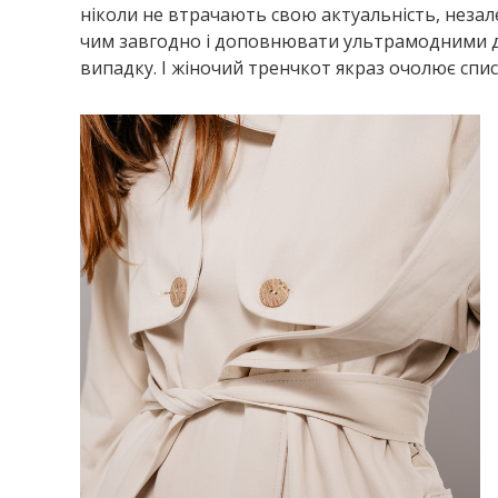
ніколи не втрачають свою актуальність, незал
чим завгодно і доповнювати ультрамодними де
випадку. І жіночий тренчкот якраз очолює спи