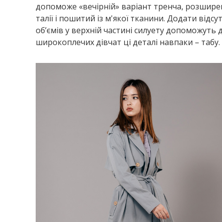
допоможе «вечірній» варіант тренча, розшире
талії і пошитий із м'якої тканини. Додати відсут
об’ємів у верхній частині силуету допоможуть 
широкоплечих дівчат ці деталі навпаки – табу.