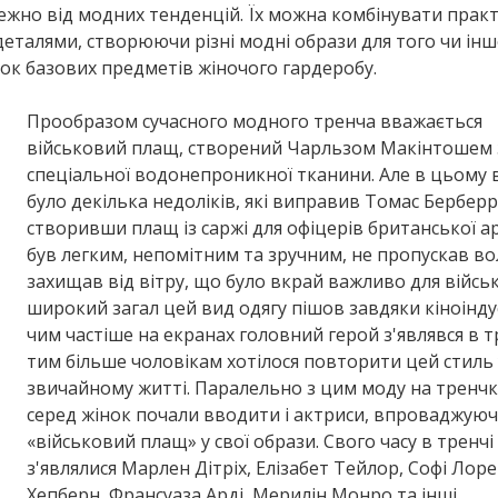
ежно від модних тенденцій. Їх можна комбінувати прак
талями, створюючи різні модні образи для того чи інш
сок базових предметів жіночого гардеробу.
Прообразом сучасного модного тренча вважається
військовий плащ, створений Чарльзом Макінтошем 
спеціальної водонепроникної тканини. Але в цьому 
було декілька недоліків, які виправив Томас Берберрі
створивши плащ із саржі для офіцерів британської арм
був легким, непомітним та зручним, не пропускав вол
захищав від вітру, що було вкрай важливо для військ
широкий загал цей вид одягу пішов завдяки кіноіндус
чим частіше на екранах головний герой з'являвся в т
тим більше чоловікам хотілося повторити цей стиль 
звичайному житті. Паралельно з цим моду на тренч
серед жінок почали вводити і актриси, впроваджую
«військовий плащ» у свої образи. Свого часу в тренчі
з'являлися Марлен Дітріх, Елізабет Тейлор, Софі Лоре
Хепберн, Франсуаза Арді, Мерилін Монро та інші