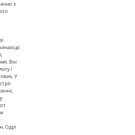
тично з
ого
зі
винаході
,
ії. Він
огу і
ових. У
трії:
ренчі,
у
кот
чи
н, Одрі