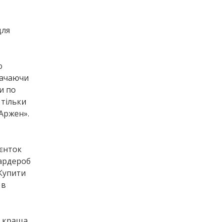
для
ю
рачаючи
и по
 тільки
Аржен».
ієнток
гардероб
Купити
 в
, краща