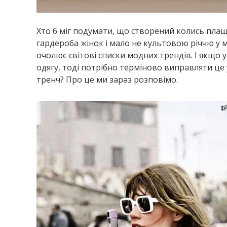
Хто б міг подумати, що створений колись плащ
гардероба жінок і мало не культовою річчю у 
очолює світові списки модних трендів. І якщо
одягу, тоді потрібно терміново виправляти це
тренч? Про це ми зараз розповімо.