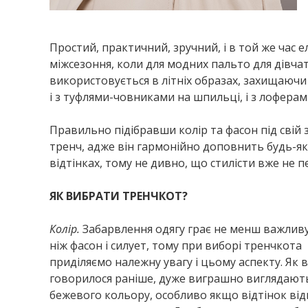
Простий, практичний, зручний, і в той же час 
міжсезоння, коли для модних пальто для дівчат
використовується в літніх образах, захищаючи
і з туфлями-човниками на шпильці, і з лоферами
Правильно підібравши колір та фасон під свій з
тренч, адже він гармонійно доповнить будь-як
відтінках, тому не дивно, що стилісти вже не 
ЯК ВИБРАТИ ТРЕНЧКОТ?
Колір.
Забарвлення одягу грає не менш важливу
ніж фасон і силует, тому при виборі тренчкота
приділяємо належну увагу і цьому аспекту. Як 
говорилося раніше, дуже виграшно виглядають
бежевого кольору, особливо якщо відтінок від