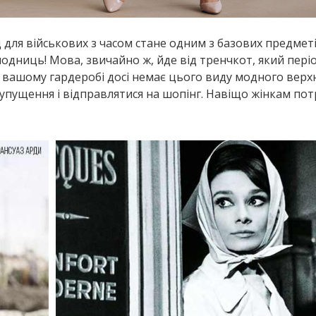
 для військових з часом стане одним з базових предмет
модниць! Мова, звичайно ж, йде від тренчкот, який пер
 у вашому гардеробі досі немає цього виду модного верх
 упущення і відправлятися на шопінг. Навіщо жінкам пот