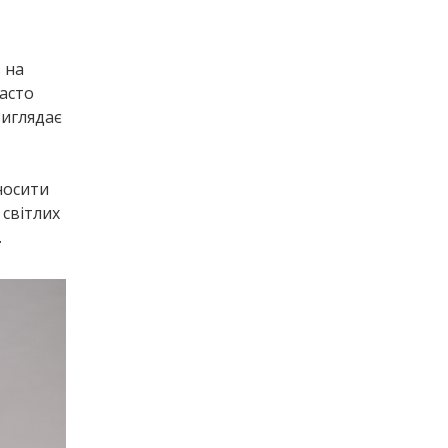
 на
часто
виглядає
 носити
 світлих
.