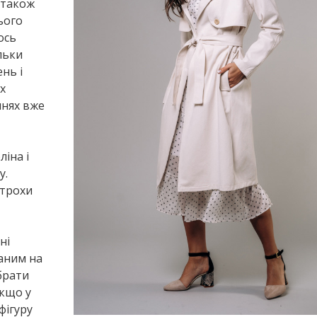
 також
ього
ось
льки
нь і
х
ннях вже
іна і
у.
 трохи
ні
заним на
ібрати
Якщо у
фігуру